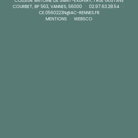
COLLÈGE ANTOINE DE SAINT-EXUPÉRY, 1 RUE GUSTAVE
COURBET, BP 563, VANNES, 56000
•
02.97.63.28.54
•
CE.0560223N@AC-RENNES.FR
MENTIONS
•
WEBSCO