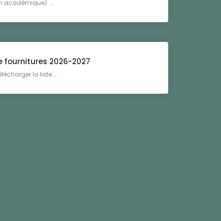
on académique). ...
e fournitures 2026-2027
lécharger la liste ...