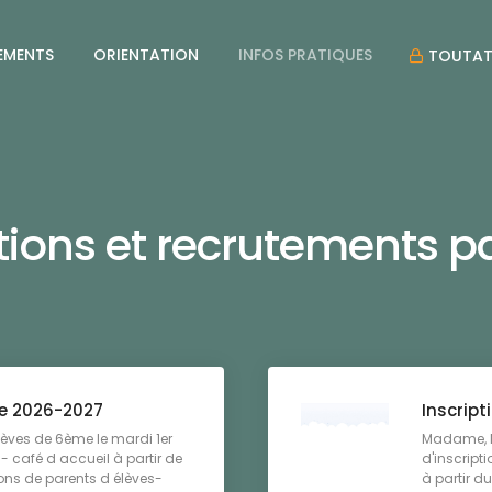
EMENTS
ORIENTATION
INFOS PRATIQUES
TOUTAT
ptions et recrutements p
ée 2026-2027
Inscript
èves de 6ème le mardi 1er
Madame, Mo
- café d accueil à partir de
d'inscript
ons de parents d élèves-
à partir d