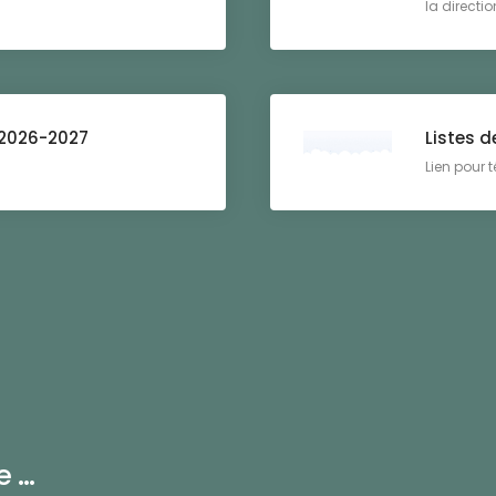
la directi
 2026-2027
Listes d
Lien pour té
...