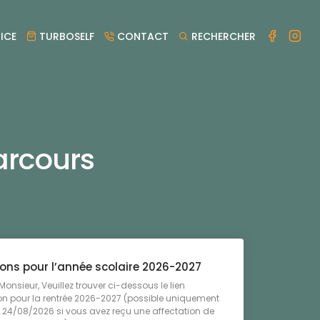
ICE
TURBOSELF
CONTACT
RECHERCHER
arcours
ions pour l’année scolaire 2026-2027
nsieur, Veuillez trouver ci-dessous le lien
ion pour la rentrée 2026-2027 (possible uniquement
u 24/08/2026 si vous avez reçu une affectation de