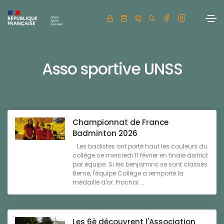
Asso sportive UNSS
Championnat de France
Badminton 2026
Les badistes ont porté haut les couleurs du
collège ce mercredi 11 février en finale district
par équipe. Si les benjamins se sont classés
8eme, l'équipe Collège a remporté la
médaille d'or. Prochai ...
Les 6è découvrent l'Association