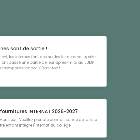
rnes sont de sortie !
ent, les internes font des sorties le mercredi après-
 ils ont passé une partie de leur après-midi au JUMP
e trampoline indoor. C'était top ! ...
e fournitures INTERNAT 2026-2027
nsieur, Veuillez prendre connaissance de la liste
otre enfant intègre l'internat du collège. ...