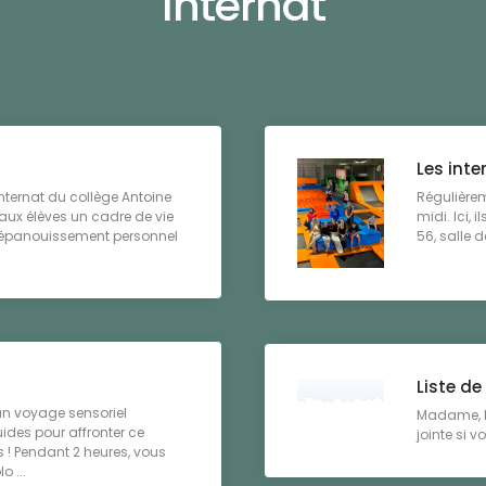
Internat
Les inte
’internat du collège Antoine
Régulièrem
aux élèves un cadre de vie
midi. Ici,
 l’épanouissement personnel
56, salle d
Liste d
un voyage sensoriel
Madame, Mo
ides pour affronter ce
jointe si v
 ! Pendant 2 heures, vous
o ...