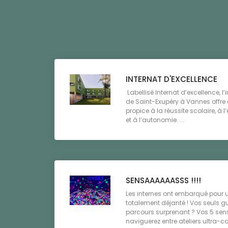
INTERNAT D'EXCELLENCE
Labellisé Internat d’excellence, l
de Saint-Exupéry à Vannes offre 
propice à la réussite scolaire, à
et à l’autonomie. ...
SENSAAAAAASSS !!!!
Les internes ont embarqué pour 
totalement déjanté ! Vos seuls gu
parcours surprenant ? Vos 5 sens
naviguerez entre ateliers ultra-col